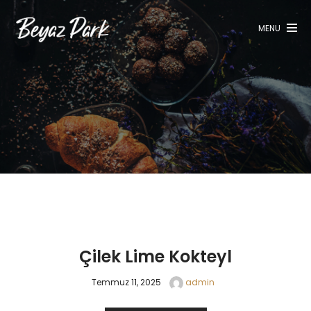
Keşfet
MENU
Menü
Rezervasyon
Galeri
Blog
İletişim
Çilek Lime Kokteyl
Temmuz 11, 2025
admin