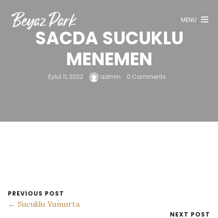
Keşfet
MENU
SACDA SUCUKLU
Menü
MENEMEN
Rezervasyon
Galeri
Eylül 11, 2022
admin
0 Comments
Blog
İletişim
PREVIOUS POST
← Sucuklu Yumurta
NEXT POST