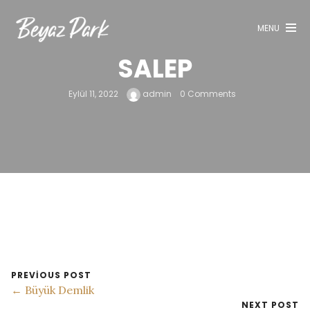
Keşfet
MENU
Menü
SALEP
Rezervasyon
Galeri
Eylül 11, 2022
admin
0 Comments
Blog
İletişim
PREVIOUS POST
← Büyük Demlik
NEXT POST