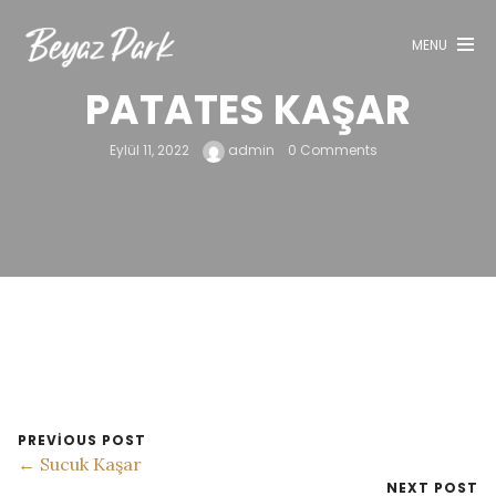
Keşfet
MENU
Menü
PATATES KAŞAR
Rezervasyon
Galeri
Eylül 11, 2022
admin
0 Comments
Blog
İletişim
PREVIOUS POST
← Sucuk Kaşar
NEXT POST